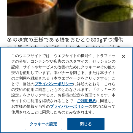
冬の味覚の王様である蟹をおひとり800gずつ提供
する蟹ディナーのデザートには、旬のいちごをた
っぷりつかったいちごスイーツをブッフェ形式で
このウエブサイトでは、ウエブサイトの機能性、トラフィッ
クの分析、コンテンツや広告のカスタマイズ、セッションの
お楽しみいただけます。
記録、サイトやサービスの改善のためにクッキーやその他の
技術を使用しています。本バナーを閉じる、または本サイト
メニュー名
のご利用を継続される（本ウエブページをクリックする）こ
とで、当社の
プライバシーポリシー
に詳述のとおり、これら
フェスタン ドゥ クラブ ～ローストビーフやいちごのスイ
の技術の使用に同意したものとみなされます。「クッキーの
ーツもお好きなだけ
設定」をクリックすると、お客様の設定を管理できます。本
フェスタン ドゥ クラブ 詳細はこちら
サイトのご利用を継続されることで、
ご利用規約
に同意し、
お客様の情報が当社の
プライバシーポリシー
の規定に従って
使用されることに同意したものとみなされます。
Page Top
提供期間
LINE
WEB予約
クッキーの設定
閉じる
TEL
2025年1月15日（水）~ 2月28日（金）