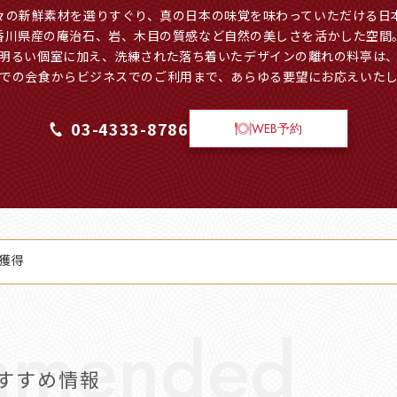
々の新鮮素材を選りすぐり、真の日本の味覚を味わっていただける日
香川県産の庵治石、岩、木目の質感など自然の美しさを活かした空間
明るい個室に加え、洗練された落ち着いたデザインの離れの料亭は
での会食からビジネスでのご利用まで、あらゆる要望にお応えいた
03-4333-8786
WEB予約
獲得
すすめ情報