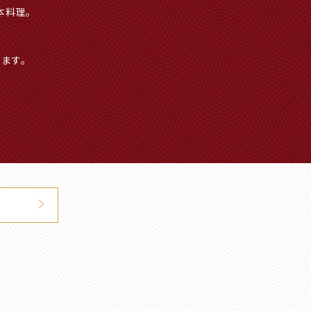
本料理。
。
、
します。