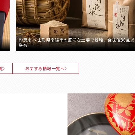
旬房米 ～山形県南陽市の肥沃な土壌で栽培、食味値80点
厳選
覧
おすすめ情報一覧へ