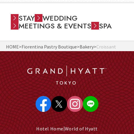
STAY
WEDDING
MEETINGS & EVENTS
SPA
HOME
Fiorentina Pastry Boutique
Bakery
Croissant
Hotel Home
World of Hyatt