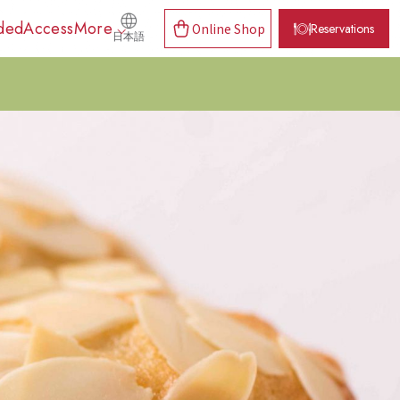
ded
Access
More
Online Shop
Reservations
日本語