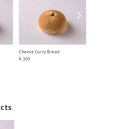
Anpan
Yuzu Melon Brea
¥ 230
¥ 200
cts