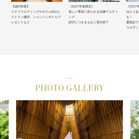
【成約特典】
《2027年春限定》
《202
ステイウエディングやホテル内のレ
美しい季節に彩られる洗練ウエディ
ゆとりあ
ストラン優待、シャンパンボトルプ
ング
を！
レゼントなど
好評につきまもなく受付終了
夏限定で
ウエディ
PHOTO GALLERY