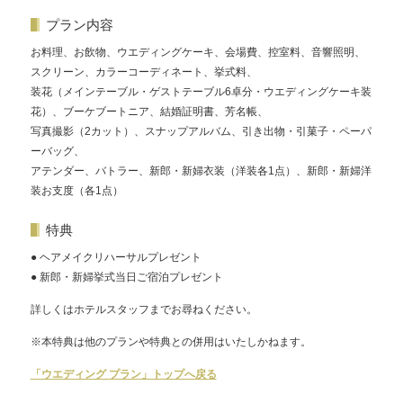
プラン内容
お料理、お飲物、ウエディングケーキ、会場費、控室料、音響照明、
スクリーン、カラーコーディネート、挙式料、
装花（メインテーブル・ゲストテーブル6卓分・ウエディングケーキ装
花）、ブーケブートニア、結婚証明書、芳名帳、
写真撮影（2カット）、スナップアルバム、引き出物・引菓子・ペーパ
ーバッグ、
アテンダー、バトラー、新郎・新婦衣装（洋装各1点）、新郎・新婦洋
装お支度（各1点）
特典
● ヘアメイクリハーサルプレゼント
● 新郎・新婦挙式当日ご宿泊プレゼント
詳しくはホテルスタッフまでお尋ねください。
※本特典は他のプランや特典との併用はいたしかねます。
「ウエディング プラン」トップへ戻る