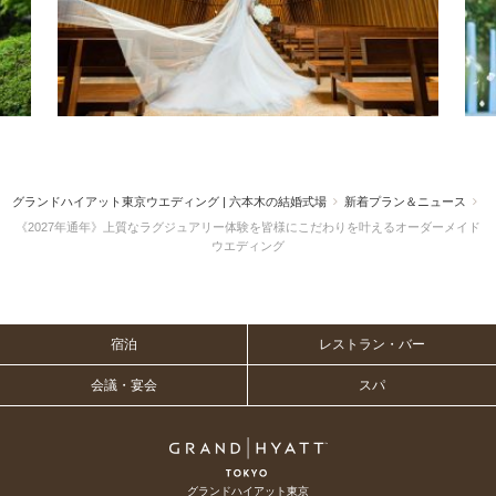
グランドハイアット東京ウエディング | 六本木の結婚式場
新着プラン＆ニュース
《2027年通年》
上質なラグジュアリー体験を皆様に
こだわりを叶えるオーダーメイド
ウエディング
宿泊
レストラン・バー
会議・宴会
スパ
グランドハイアット東京