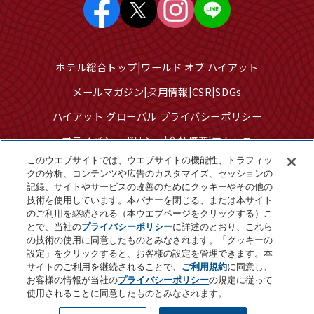
ホテル総合トップ
ワールド オブ ハイアット
メールマガジン
採用情報
CSR
SDGs
ハイアット グローバル プライバシーポリシー
プライバシーポリシー
会社概要
アクセス
このウエブサイトでは、ウエブサイトの機能性、トラフィッ
サイトのご利用について
サイトマップ
クの分析、コンテンツや広告のカスタマイズ、セッションの
記録、サイトやサービスの改善のためにクッキーやその他の
クッキーセンター
技術を使用しています。本バナーを閉じる、または本サイト
個人情報を販売または共有しないでください
のご利用を継続される（本ウエブページをクリックする）こ
とで、当社の
プライバシーポリシー
に詳述のとおり、これら
の技術の使用に同意したものとみなされます。「クッキーの
設定」をクリックすると、お客様の設定を管理できます。本
©2025 Hyatt Corporation
サイトのご利用を継続されることで、
ご利用規約
に同意し、
お客様の情報が当社の
プライバシーポリシー
の規定に従って
使用されることに同意したものとみなされます。
Page Top