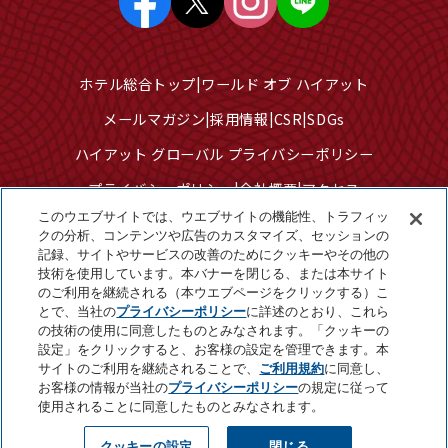
ホテル総合トップ
ワールド オブ ハイアット
メールマガジン
採用情報
CSR
SDGs
ハイアット グローバル プライバシーポリシー
プライバシーポリシー
会社概要
アクセス
このウエブサイトでは、ウエブサイトの機能性、トラフィッ
サイトのご利用について
サイトマップ
クの分析、コンテンツや広告のカスタマイズ、セッションの
記録、サイトやサービスの改善のためにクッキーやその他の
クッキーセンター
技術を使用しています。本バナーを閉じる、または本サイト
個人情報を販売または共有しないでください
のご利用を継続される（本ウエブページをクリックする）こ
とで、当社の
プライバシーポリシー
に詳述のとおり、これら
の技術の使用に同意したものとみなされます。「クッキーの
設定」をクリックすると、お客様の設定を管理できます。本
©2025 Hyatt Corporation
サイトのご利用を継続されることで、
ご利用規約
に同意し、
お客様の情報が当社の
プライバシーポリシー
の規定に従って
使用されることに同意したものとみなされます。
Page Top
クッキーの設定
閉じる