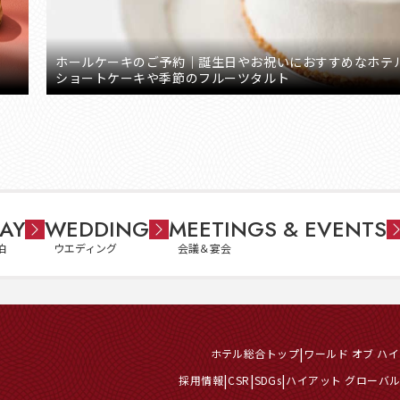
ホールケーキのご予約｜誕生日やお祝いにおすすめなホテ
ショートケーキや季節のフルーツタルト
AY
WEDDING
MEETINGS & EVENTS
泊
ウエディング
会議＆宴会
ホテル総合トップ
ワールド オブ ハ
採用情報
CSR
SDGs
ハイアット グローバ