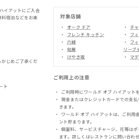
 ハイアットにご入会
対象店舗
無料宿泊などをお楽
オーク ドア
チャ
フレンチ キッチン
フィ
六緑
フィ
旬房
リーブ
けやき坂
マデ
らかじめご了承くだ
ご利用上の注意
ート
ご利用時にワールド オブ ハイアット
現金またはクレジットカードでの支払
きます。
ワールド オブ ハイアットは、ご利用
ント貯まります。
個室料、サービスチャージ、花等はポ
ます。詳しくはレストランに問い合わ