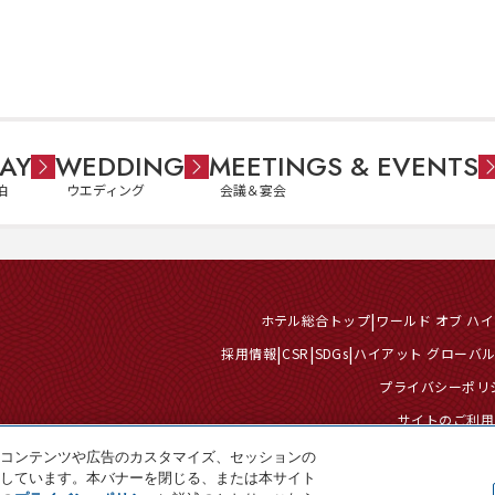
AY
WEDDING
MEETINGS & EVENTS
泊
ウエディング
会議＆宴会
ホテル総合トップ
ワールド オブ ハ
採用情報
CSR
SDGs
ハイアット グローバ
プライバシーポリ
サイトのご利用
クッキーセンター
個人情報を販売また
コンテンツや広告のカスタマイズ、セッションの
しています。本バナーを閉じる、または本サイト