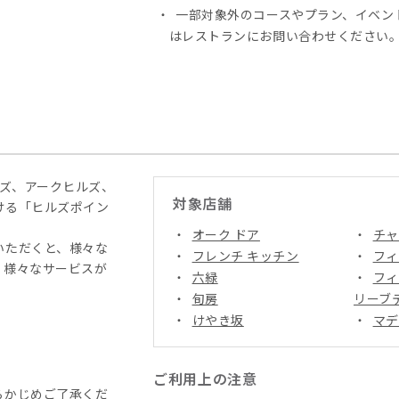
一部対象外のコースやプラン、イベン
はレストランにお問い合わせください
ルズ、アークヒルズ、
対象店舗
ける「ヒルズポイン
オーク ドア
チャ
いただくと、様々な
フレンチ キッチン
フィ
、様々なサービスが
六緑
フィ
旬房
リーブ
けやき坂
マデ
ご利用上の注意
らかじめご了承くだ