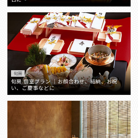
旬房
旬房 個室プラン ｜お顔合わせ、結納、お祝
い、ご慶事などに