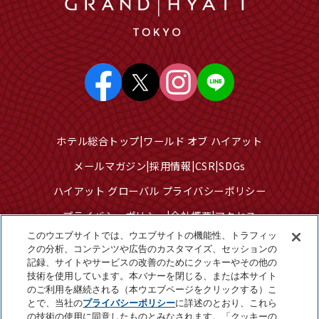
ホテル総合トップ
ワールド オブ ハイアット
メールマガジン
採用情報
CSR
SDGs
ハイアット グローバル プライバシーポリシー
プライバシーポリシー
会社概要
アクセス
このウエブサイトでは、ウエブサイトの機能性、トラフィッ
サイトのご利用について
サイトマップ
クの分析、コンテンツや広告のカスタマイズ、セッションの
記録、サイトやサービスの改善のためにクッキーやその他の
クッキーセンター
技術を使用しています。本バナーを閉じる、または本サイト
個人情報を販売または共有しないでください
のご利用を継続される（本ウエブページをクリックする）こ
とで、当社の
プライバシーポリシー
に詳述のとおり、これら
の技術の使用に同意したものとみなされます。「クッキーの