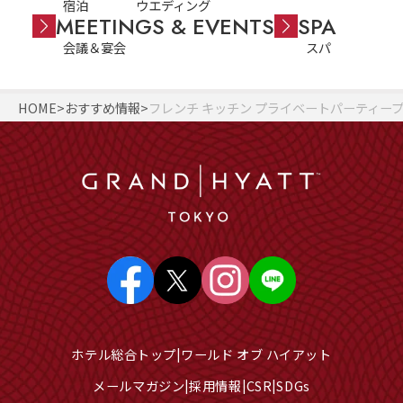
宿泊
ウエディング
MEETINGS & EVENTS
SPA
会議＆宴会
スパ
HOME
おすすめ情報
フレンチ キッチン プライベートパーティー
ホテル総合トップ
ワールド オブ ハイアット
メールマガジン
採用情報
CSR
SDGs