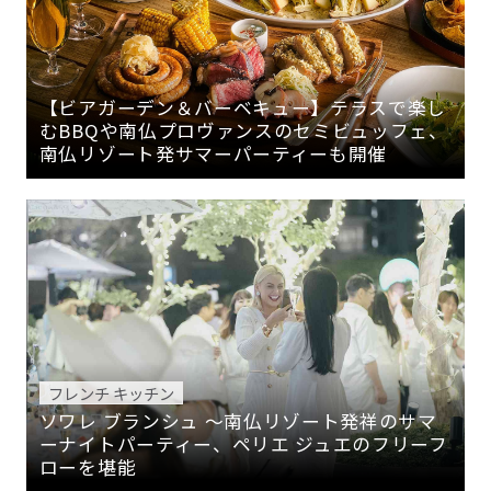
【ビアガーデン＆バーベキュー】テラスで楽し
むBBQや南仏プロヴァンスのセミビュッフェ、
南仏リゾート発サマーパーティーも開催
フレンチ キッチン
ソワレ ブランシュ 〜南仏リゾート発祥のサマ
ーナイトパーティー、ペリエ ジュエのフリーフ
ローを堪能