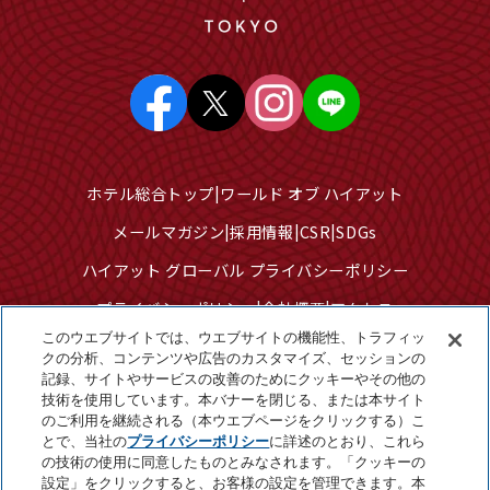
ホテル総合トップ
ワールド オブ ハイアット
メールマガジン
採用情報
CSR
SDGs
ハイアット グローバル プライバシーポリシー
プライバシーポリシー
会社概要
アクセス
このウエブサイトでは、ウエブサイトの機能性、トラフィッ
サイトのご利用について
サイトマップ
クの分析、コンテンツや広告のカスタマイズ、セッションの
記録、サイトやサービスの改善のためにクッキーやその他の
クッキーセンター
技術を使用しています。本バナーを閉じる、または本サイト
個人情報を販売または共有しないでください
のご利用を継続される（本ウエブページをクリックする）こ
とで、当社の
プライバシーポリシー
に詳述のとおり、これら
の技術の使用に同意したものとみなされます。「クッキーの
設定」をクリックすると、お客様の設定を管理できます。本