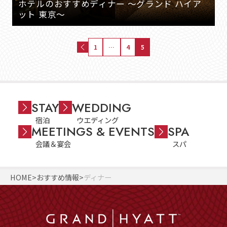
ホテルのおすすめディナー ～グランド ハイア
ット 東京～
1
…
4
5
STAY
WEDDING
宿泊
ウエディング
MEETINGS & EVENTS
SPA
会議＆宴会
スパ
HOME
おすすめ情報
ディナー