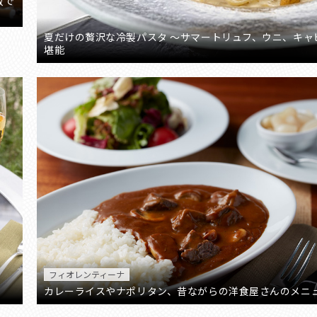
数で
夏だけの贅沢な冷製パスタ ～サマートリュフ、ウニ、キャ
堪能
フィオレンティーナ
カレーライスやナポリタン、昔ながらの洋食屋さんのメニ