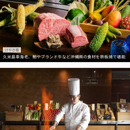
けやき坂
久米島車海老、鮑やブランド牛など沖縄県の食材を鉄板焼で堪能