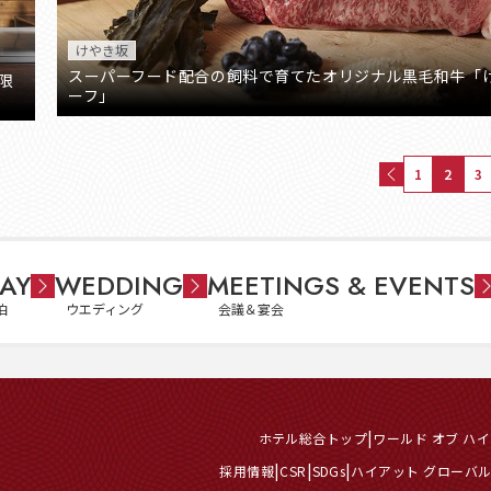
けやき坂
スーパーフード配合の飼料で育てたオリジナル黒毛和牛「
限
ーフ」
1
2
3
AY
WEDDING
MEETINGS & EVENTS
泊
ウエディング
会議＆宴会
ホテル総合トップ
ワールド オブ ハ
採用情報
CSR
SDGs
ハイアット グローバ