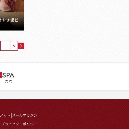
けやき坂ビ
…
5
SPA
スパ
イアット
メールマガジン
ル プライバシーポリシー