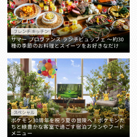
フレンチ キッチン
サマー プロヴァンス ランチビュッフェ ～約30
種の季節のお料理とスイーツをお好きなだけ
スペシャル
ポケモン30周年を祝う夏の冒険へ！ポケモンた
ちと緑豊かな客室で過ごす宿泊プランやフード
メニュー