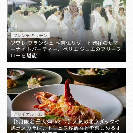
フレンチ キッチン
ソワレ ブランシュ 〜南仏リゾート発祥のサマ
ーナイトパーティー、ペリエ ジュエのフリーフ
ローを堪能
チャイナルーム
【8月限定 最大34%オフ】人気の北京ダックや
鶏煮込みそば、トリュフ炒飯などを楽しめるオ