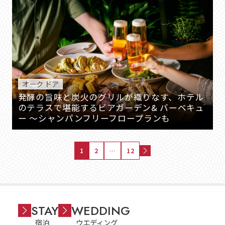
オーク ドア
発酵の旨味と炭火のグリルが織りなす、ホテル
のテラスで堪能するビアガーデン& バーベキュ
ー ～シャンパンフリーフロープランも
1
2
…
12
STAY
WEDDING
宿泊
ウエディング