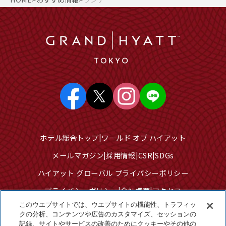
ホテル総合トップ
ワールド オブ ハイアット
メールマガジン
採用情報
CSR
SDGs
ハイアット グローバル プライバシーポリシー
プライバシーポリシー
会社概要
アクセス
このウエブサイトでは、ウエブサイトの機能性、トラフィッ
サイトのご利用について
サイトマップ
クの分析、コンテンツや広告のカスタマイズ、セッションの
記録、サイトやサービスの改善のためにクッキーやその他の
クッキーセンター