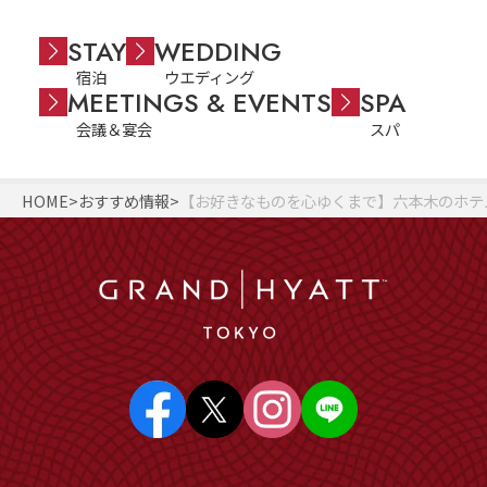
STAY
WEDDING
宿泊
ウエディング
MEETINGS & EVENTS
SPA
会議＆宴会
スパ
HOME
おすすめ情報
【お好きなものを心ゆくまで】六本木のホテ