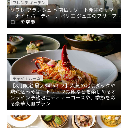
フレンチ キッチン
ソワレ ブランシュ 〜南仏リゾート発祥のサマ
ーナイトパーティー、ペリエ ジュエのフリーフ
ローを堪能
チャイナルーム
【8月限定 最大34%オフ】人気の北京ダックや
鶏煮込みそば、トリュフ炒飯などを楽しめるオ
ンライン予約限定ディナーコースや、季節を彩
る豪華大皿プラン