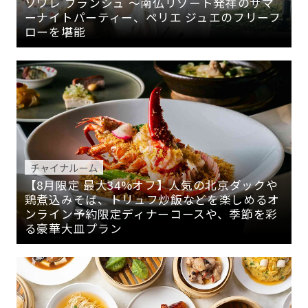
ソワレ ブランシュ 〜南仏リゾート発祥のサマ
ーナイトパーティー、ペリエ ジュエのフリーフ
ローを堪能
チャイナルーム
【8月限定 最大34%オフ】人気の北京ダックや
鶏煮込みそば、トリュフ炒飯などを楽しめるオ
ンライン予約限定ディナーコースや、季節を彩
る豪華大皿プラン