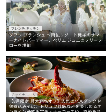
フレンチ キッチン
ソワレ ブランシュ 〜南仏リゾート発祥のサマ
ーナイトパーティー、ペリエ ジュエのフリーフ
ローを堪能
チャイナルーム
【8月限定 最大34%オフ】人気の北京ダックや
鶏煮込みそば、トリュフ炒飯などを楽しめるオ
ンライン予約限定ディナーコースや、季節を彩