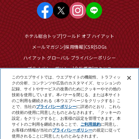
ホテル総合トップ
ワールド オブ ハイアット
メールマガジン
採用情報
CSR
SDGs
ハイアット グローバル プライバシーポリシー
プライバシーポリシー
会社概要
アクセス
このウエブサイトでは、ウエブサイトの機能性、トラフィッ
サイトのご利用について
サイトマップ
クの分析、コンテンツや広告のカスタマイズ、セッションの
記録、サイトやサービスの改善のためにクッキーやその他の
クッキーセンター
技術を使用しています。本バナーを閉じる、または本サイト
個人情報を販売または共有しないでください
のご利用を継続される（本ウエブページをクリックする）こ
とで、当社の
プライバシーポリシー
に詳述のとおり、これら
の技術の使用に同意したものとみなされます。「クッキーの
設定」をクリックすると、お客様の設定を管理できます。本
©2025 Hyatt Corporation
サイトのご利用を継続されることで、
ご利用規約
に同意し、
お客様の情報が当社の
プライバシーポリシー
の規定に従って
使用されることに同意したものとみなされます。
Page Top