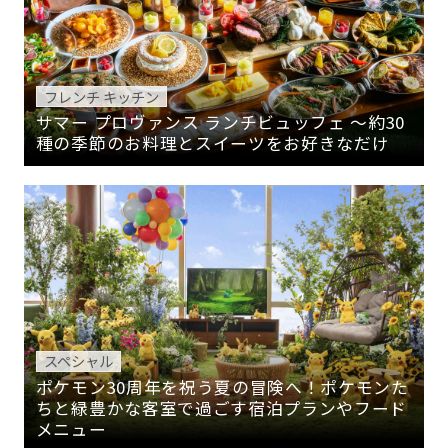
フレンチ キッチン
サマー プロヴァンス ランチビュッフェ ～約30
種の季節のお料理とスイーツをお好きなだけ
スペシャル
ポケモン30周年を祝う夏の冒険へ！ポケモンた
ちと緑豊かな客室で過ごす宿泊プランやフード
メニュー