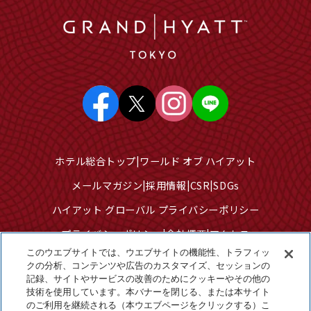
ホテル総合トップ
ワールド オブ ハイアット
メールマガジン
採用情報
CSR
SDGs
ハイアット グローバル プライバシーポリシー
プライバシーポリシー
会社概要
アクセス
このウエブサイトでは、ウエブサイトの機能性、トラフィッ
サイトのご利用について
サイトマップ
クの分析、コンテンツや広告のカスタマイズ、セッションの
記録、サイトやサービスの改善のためにクッキーやその他の
クッキーセンター
技術を使用しています。本バナーを閉じる、または本サイト
個人情報を販売または共有しないでください
のご利用を継続される（本ウエブページをクリックする）こ