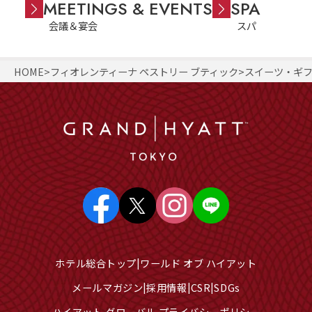
MEETINGS & EVENTS
SPA
会議＆宴会
スパ
HOME
フィオレンティーナ ペストリー ブティック
スイーツ・ギ
ホテル総合トップ
ワールド オブ ハイアット
メールマガジン
採用情報
CSR
SDGs
ハイアット グローバル プライバシーポリシー