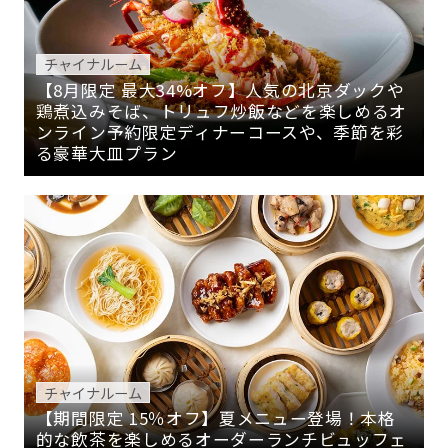
チャイナルーム
【8月限定 最大34%オフ】人気の北京ダックや
鶏煮込みそば、トリュフ炒飯などを楽しめるオ
ンライン予約限定ディナーコースや、季節を彩
る豪華大皿プラン
チャイナルーム
【期間限定 15％オフ】夏メニュー登場！本格
的な飲茶を楽しめるオーダーランチビュッフェ