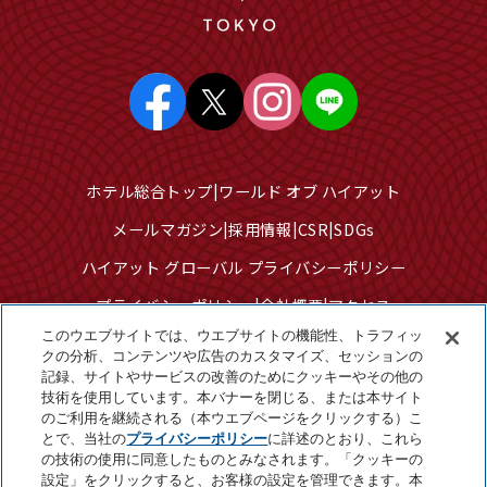
ホテル総合トップ
ワールド オブ ハイアット
メールマガジン
採用情報
CSR
SDGs
ハイアット グローバル プライバシーポリシー
プライバシーポリシー
会社概要
アクセス
このウエブサイトでは、ウエブサイトの機能性、トラフィッ
サイトのご利用について
サイトマップ
クの分析、コンテンツや広告のカスタマイズ、セッションの
記録、サイトやサービスの改善のためにクッキーやその他の
クッキーセンター
技術を使用しています。本バナーを閉じる、または本サイト
個人情報を販売または共有しないでください
のご利用を継続される（本ウエブページをクリックする）こ
とで、当社の
プライバシーポリシー
に詳述のとおり、これら
の技術の使用に同意したものとみなされます。「クッキーの
設定」をクリックすると、お客様の設定を管理できます。本