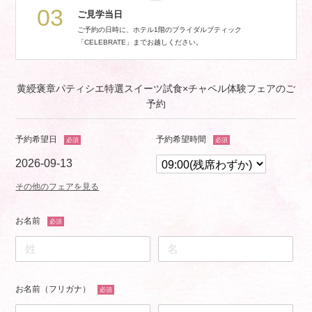
03
ご見学当日
ご予約の日時に、ホテル1階のブライダルブティック
「CELEBRATE」までお越しください。
黄綬褒章パティシエ特選スイーツ試食×チャペル体験フェアのご
予約
予約希望日
予約希望時間
必須
必須
2026-09-13
その他のフェアを見る
お名前
必須
お名前（フリガナ）
必須