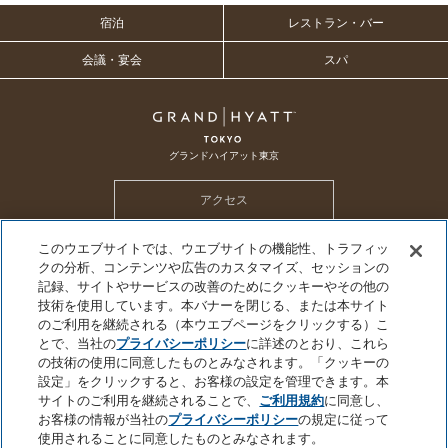
宿泊
レストラン・バー
会議・宴会
スパ
グランドハイアット東京
アクセス
このウエブサイトでは、ウエブサイトの機能性、トラフィッ
ホテル トップ
メールマガジン
採用情報
CSR
SDGs
クの分析、コンテンツや広告のカスタマイズ、セッションの
ハイアット グローバル プライバシーポリシー
クッキーセンター
記録、サイトやサービスの改善のためにクッキーやその他の
技術を使用しています。本バナーを閉じる、または本サイト
個人情報を販売または共有しないでください
プライバシーポリシー
会社概要
のご利用を継続される（本ウエブページをクリックする）こ
サイトのご利用について
サイトマップ
とで、当社の
プライバシーポリシー
に詳述のとおり、これら
の技術の使用に同意したものとみなされます。「クッキーの
設定」をクリックすると、お客様の設定を管理できます。本
サイトのご利用を継続されることで、
ご利用規約
に同意し、
お客様の情報が当社の
プライバシーポリシー
の規定に従って
©2026 Hyatt Corporation
使用されることに同意したものとみなされます。