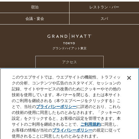
宿泊
レストラン・バー
会議・宴会
スパ
グランドハイアット東京
アクセス
このウエブサイトでは、ウエブサイトの機能性、トラフィッ
ホテル トップ
メールマガジン
採用情報
CSR
SDGs
クの分析、コンテンツや広告のカスタマイズ、セッションの
ハイアット グローバル プライバシーポリシー
クッキーセンター
記録、サイトやサービスの改善のためにクッキーやその他の
技術を使用しています。本バナーを閉じる、または本サイト
個人情報を販売または共有しないでください
プライバシーポリシー
会社概要
のご利用を継続される（本ウエブページをクリックする）こ
サイトのご利用について
サイトマップ
とで、当社の
プライバシーポリシー
に詳述のとおり、これら
の技術の使用に同意したものとみなされます。「クッキーの
設定」をクリックすると、お客様の設定を管理できます。本
サイトのご利用を継続されることで、
ご利用規約
に同意し、
お客様の情報が当社の
プライバシーポリシー
の規定に従って
©2026 Hyatt Corporation
使用されることに同意したものとみなされます。