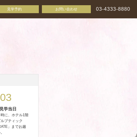
03-4333-8880
見学予約
お問い合わせ
03
見学当日
日時に、ホテル1階
ダルブティック
RATE」までお越
い。