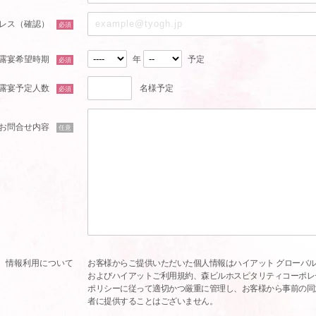
レス（確認）
必須
露宴希望時期
年
予定
必須
露宴予定人数
名様予定
必須
お問合せ内容
任意
情報利用について
お客様からご提供いただいた個人情報はハイアット グローバル
およびハイアットご利用規約、森ビルホスピタリティコーポレ
ポリシーに従って適切かつ厳重に管理し、お客様から事前の同
者に提供することはございません。