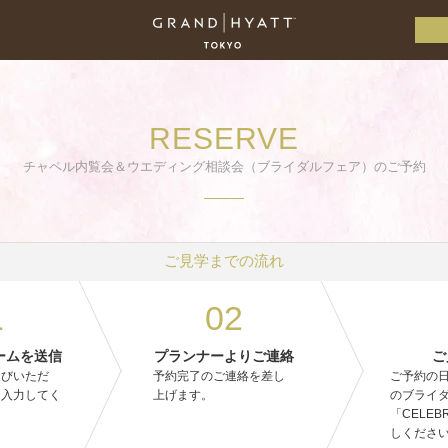
RESERVE
チャペル内覧会＆ウエディング相談会（ブライダルフェア）のご予約
ご見学までの流れ
1
02
ームを送信
プランナーよりご連絡
ご
選びいただ
予約完了のご連絡を差し
ご予約の
を入力してく
上げます。
のブライ
「CELEB
しくださ