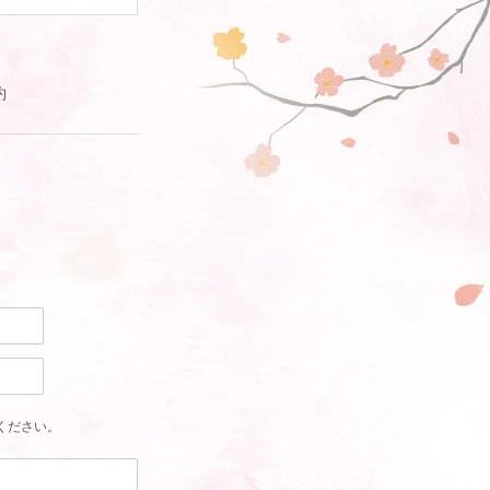
約
ください。