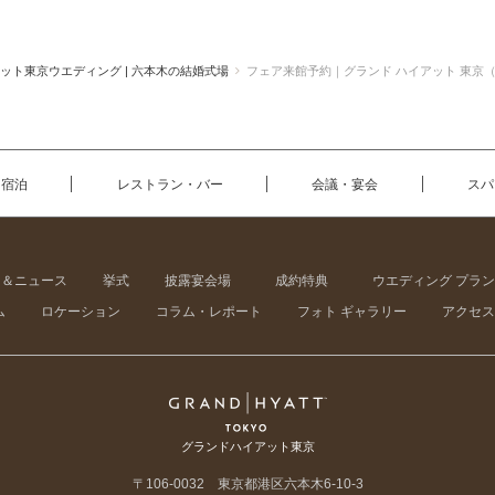
ット東京ウエディング | 六本木の結婚式場
フェア来館予約｜グランド ハイアット 東京
宿泊
レストラン・バー
会議・宴会
スパ
ン＆ニュース
挙式
披露宴会場
成約特典
ウエディング プラン
ム
ロケーション
コラム・レポート
フォト ギャラリー
アクセス
グランドハイアット東京
〒106-0032 東京都港区六本木6-10-3