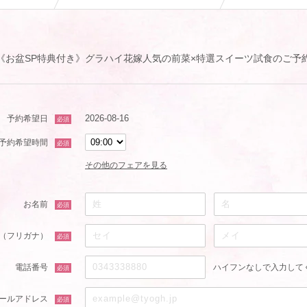
《お盆SP特典付き》グラハイ花嫁人気の前菜×特選スイーツ試食のご予
2026-08-16
予約希望日
必須
予約希望時間
必須
その他のフェアを見る
お名前
必須
（フリガナ）
必須
電話番号
ハイフンなしで入力して
必須
ールアドレス
必須