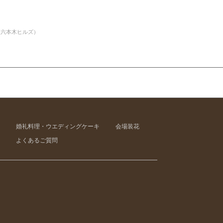
（六本木ヒルズ）
婚礼料理・ウエディングケーキ
会場装花
よくあるご質問