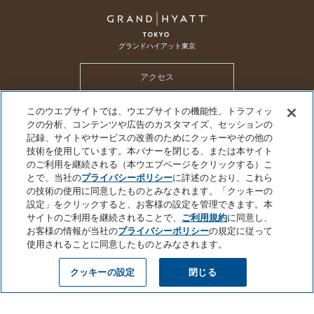
グランドハイアット東京
アクセス
このウエブサイトでは、ウエブサイトの機能性、トラフィッ
ホテル トップ
メールマガジン
採用情報
CSR
SDGs
クの分析、コンテンツや広告のカスタマイズ、セッションの
ハイアット グローバル プライバシーポリシー
クッキーセンター
記録、サイトやサービスの改善のためにクッキーやその他の
技術を使用しています。本バナーを閉じる、または本サイト
個人情報を販売または共有しないでください
プライバシーポリシー
会社概要
のご利用を継続される（本ウエブページをクリックする）こ
サイトのご利用について
サイトマップ
とで、当社の
プライバシーポリシー
に詳述のとおり、これら
の技術の使用に同意したものとみなされます。「クッキーの
設定」をクリックすると、お客様の設定を管理できます。本
サイトのご利用を継続されることで、
ご利用規約
に同意し、
お客様の情報が当社の
プライバシーポリシー
の規定に従って
©2026 Hyatt Corporation
使用されることに同意したものとみなされます。
クッキーの設定
閉じる