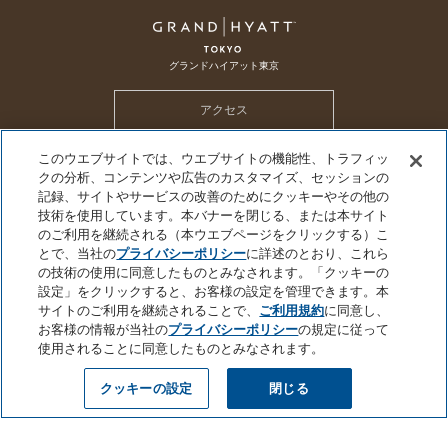
グランドハイアット東京
アクセス
このウエブサイトでは、ウエブサイトの機能性、トラフィッ
ホテル トップ
メールマガジン
採用情報
CSR
SDGs
クの分析、コンテンツや広告のカスタマイズ、セッションの
ハイアット グローバル プライバシーポリシー
クッキーセンター
記録、サイトやサービスの改善のためにクッキーやその他の
技術を使用しています。本バナーを閉じる、または本サイト
個人情報を販売または共有しないでください
プライバシーポリシー
会社概要
のご利用を継続される（本ウエブページをクリックする）こ
サイトのご利用について
サイトマップ
とで、当社の
プライバシーポリシー
に詳述のとおり、これら
の技術の使用に同意したものとみなされます。「クッキーの
設定」をクリックすると、お客様の設定を管理できます。本
サイトのご利用を継続されることで、
ご利用規約
に同意し、
お客様の情報が当社の
プライバシーポリシー
の規定に従って
©2026 Hyatt Corporation
使用されることに同意したものとみなされます。
クッキーの設定
閉じる