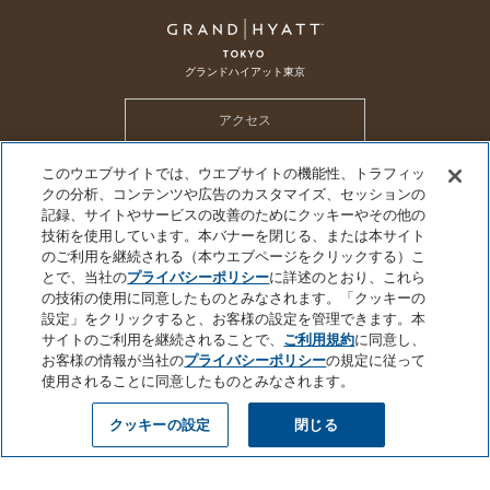
グランドハイアット東京
アクセス
このウエブサイトでは、ウエブサイトの機能性、トラフィッ
ホテル トップ
メールマガジン
採用情報
CSR
SDGs
クの分析、コンテンツや広告のカスタマイズ、セッションの
ハイアット グローバル プライバシーポリシー
クッキーセンター
記録、サイトやサービスの改善のためにクッキーやその他の
技術を使用しています。本バナーを閉じる、または本サイト
個人情報を販売または共有しないでください
プライバシーポリシー
会社概要
のご利用を継続される（本ウエブページをクリックする）こ
サイトのご利用について
サイトマップ
とで、当社の
プライバシーポリシー
に詳述のとおり、これら
の技術の使用に同意したものとみなされます。「クッキーの
設定」をクリックすると、お客様の設定を管理できます。本
サイトのご利用を継続されることで、
ご利用規約
に同意し、
お客様の情報が当社の
プライバシーポリシー
の規定に従って
©2026 Hyatt Corporation
使用されることに同意したものとみなされます。
クッキーの設定
閉じる