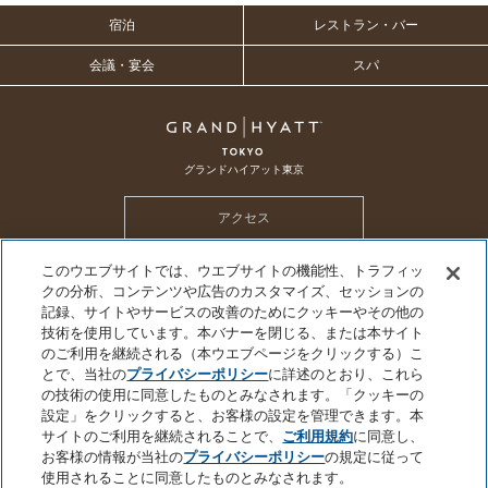
宿泊
レストラン・バー
会議・宴会
スパ
グランドハイアット東京
アクセス
このウエブサイトでは、ウエブサイトの機能性、トラフィッ
ホテル トップ
メールマガジン
採用情報
CSR
SDGs
クの分析、コンテンツや広告のカスタマイズ、セッションの
ハイアット グローバル プライバシーポリシー
クッキーセンター
記録、サイトやサービスの改善のためにクッキーやその他の
技術を使用しています。本バナーを閉じる、または本サイト
個人情報を販売または共有しないでください
プライバシーポリシー
会社概要
のご利用を継続される（本ウエブページをクリックする）こ
サイトのご利用について
サイトマップ
とで、当社の
プライバシーポリシー
に詳述のとおり、これら
の技術の使用に同意したものとみなされます。「クッキーの
設定」をクリックすると、お客様の設定を管理できます。本
サイトのご利用を継続されることで、
ご利用規約
に同意し、
お客様の情報が当社の
プライバシーポリシー
の規定に従って
©2026 Hyatt Corporation
使用されることに同意したものとみなされます。