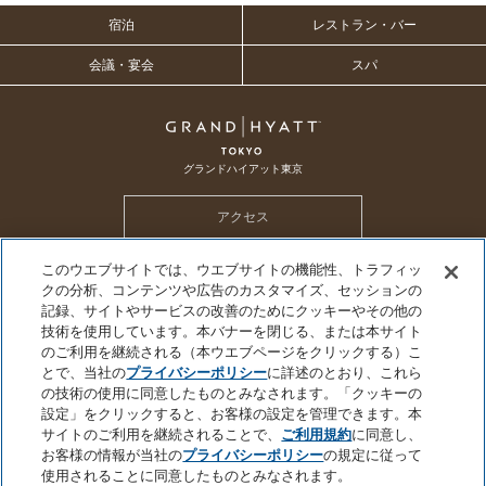
宿泊
レストラン・バー
会議・宴会
スパ
グランドハイアット東京
アクセス
このウエブサイトでは、ウエブサイトの機能性、トラフィッ
ホテル トップ
メールマガジン
採用情報
CSR
SDGs
クの分析、コンテンツや広告のカスタマイズ、セッションの
ハイアット グローバル プライバシーポリシー
クッキーセンター
記録、サイトやサービスの改善のためにクッキーやその他の
技術を使用しています。本バナーを閉じる、または本サイト
個人情報を販売または共有しないでください
プライバシーポリシー
会社概要
のご利用を継続される（本ウエブページをクリックする）こ
サイトのご利用について
サイトマップ
とで、当社の
プライバシーポリシー
に詳述のとおり、これら
の技術の使用に同意したものとみなされます。「クッキーの
設定」をクリックすると、お客様の設定を管理できます。本
サイトのご利用を継続されることで、
ご利用規約
に同意し、
お客様の情報が当社の
プライバシーポリシー
の規定に従って
©2026 Hyatt Corporation
使用されることに同意したものとみなされます。