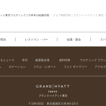
ット東京ウエディング | 六本木の結婚式場
フェア来館予約｜グランド ハイアット 東京
宿泊
レストラン・バー
会議・宴会
スパ
ン＆ニュース
挙式
披露宴会場
成約特典
ウエディング プラン
ム
ロケーション
コラム・レポート
フォト ギャラリー
アクセス
グランドハイアット東京
〒106-0032 東京都港区六本木6-10-3