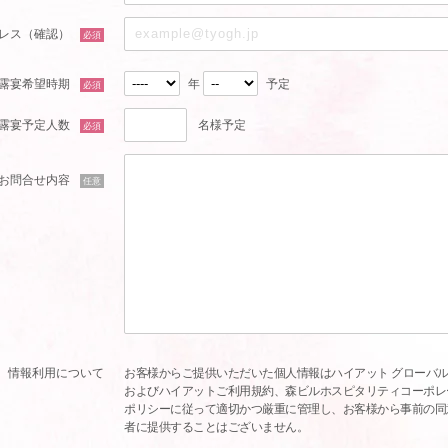
レス（確認）
必須
露宴希望時期
年
予定
必須
露宴予定人数
名様予定
必須
お問合せ内容
任意
情報利用について
お客様からご提供いただいた個人情報はハイアット グローバル
およびハイアットご利用規約、森ビルホスピタリティコーポレ
ポリシーに従って適切かつ厳重に管理し、お客様から事前の同
者に提供することはございません。