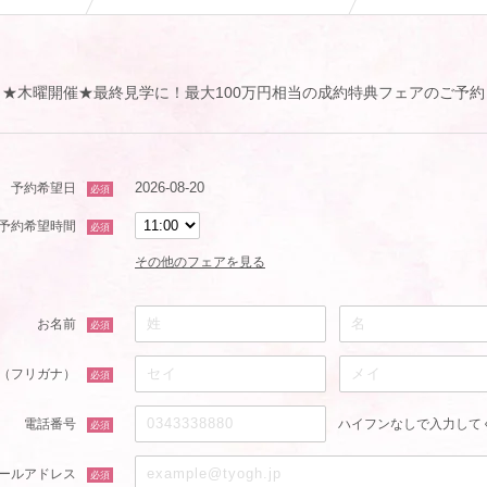
★木曜開催★最終見学に！最大100万円相当の成約特典フェアのご予約
2026-08-20
予約希望日
必須
予約希望時間
必須
その他のフェアを見る
お名前
必須
（フリガナ）
必須
電話番号
ハイフンなしで入力して
必須
ールアドレス
必須