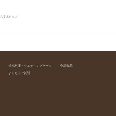
（六本木ヒルズ）
婚礼料理・ウエディングケーキ
会場装花
よくあるご質問