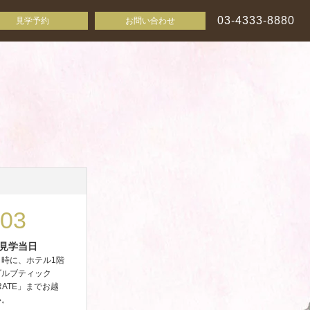
03-4333-8880
見学予約
お問い合わせ
03
見学当日
日時に、ホテル1階
ダルブティック
RATE」までお越
い。